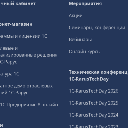
чный кабинет
Мероприятия
Акции
рнет-магазин
Семинары, конференции
аммы и лицензии 1С
Вебинары
левые и
Онлайн-курсы
иализированные решения
1С‑Рарус
Техническая конференц
атура 1С
1C‑RarusTechDay
атное демо отраслевых
1C‑RarusTechDay 2026
ий 1С‑Рарус
1C‑RarusTechDay 2025
1С:Предприятие 8 онлайн
1C‑RarusTechDay 2024
ги
1C‑RarusTechDay 2023