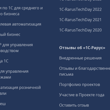
и по 1С для среднего и
1C‑RarusTechDay 2022
о бизнеса
1C‑RarusTechDay 2021
левая автоматизация
1C‑RarusTechDay 2020
ный бизнес
P для управления
Отзывы об «1С-Рарус»
зводством
Внедренные решения
а 1С
Отзывы и благодарственн
ля управления
письма
ажами
Портфолио проектов
матизация розничной
вли
Участие в Проекте года
реш
Оставить отзыв