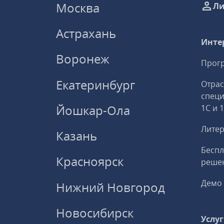
Москва
Ли
Астрахань
Инте
Воронеж
Прогр
Екатеринбург
Отрас
спец
Йошкар-Ола
1С и 
Литер
Казань
Беспл
Красноярск
решен
Демо 
Нижний Новгород
Новосибирск
Услу