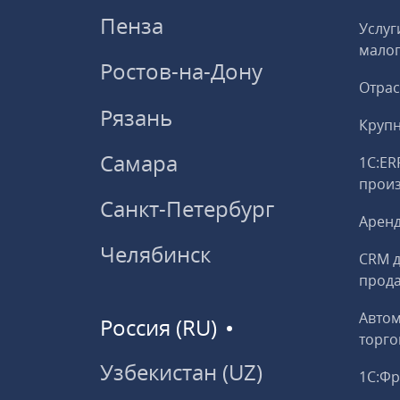
Пенза
Услуг
малог
Ростов-на-Дону
Отрас
Рязань
Круп
Самара
1С:ER
прои
Санкт-Петербург
Аренд
Челябинск
CRM д
прод
Авто
Россия (RU)
торго
Узбекистан (UZ)
1С:Ф