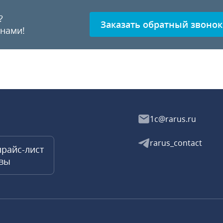
?
Заказать обратный звонок
 нами!
1c@rarus.ru
rarus_contact
прайс-лист
квы