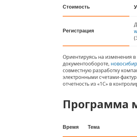
У
Стоимость
Д
w
Регистрация
(
Ориентируясь на изменения в
документообороте,
новосибир
совместную разработку компа
электронными счетами-фактура
отчетность из «1С» в контрол
Программа м
Время
Тема