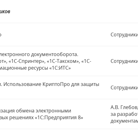
иков
о
Сотрудники
электронного документооборота.
», «1С-Спринтер», «1С-Такском», «1С-
Сотрудники
мационные ресурсы «1С:ИТС»
. Использование КриптоПро для защиты
Сотрудники
А.В. Глебо
изация обмена электронными
за разраб
вых решениях «1С:Предприятия 8»
документам