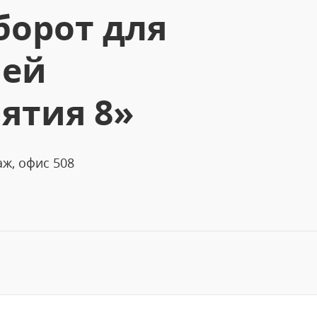
борот для
лей
ятия 8»
аж, офис 508