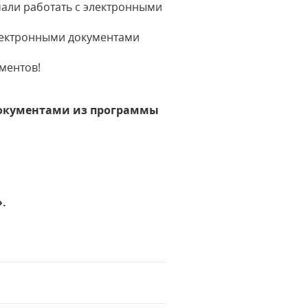
али работать с электронными
электронными документами
ументов!
документами из программы
».