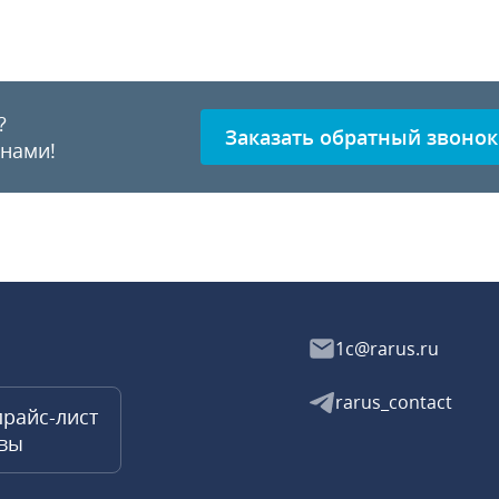
?
Заказать обратный звонок
 нами!
1c@rarus.ru
rarus_contact
прайс-лист
квы