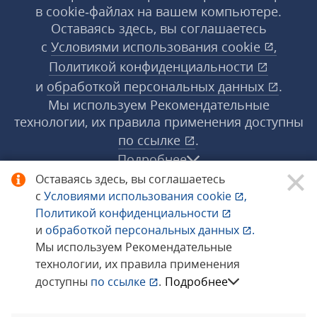
в cookie‑файлах на вашем компьютере.
Оставаясь здесь, вы соглашаетесь
с
Условиями использования
cookie
,
Политикой конфиденциальности
и
обработкой персональных данных
.
Мы используем Рекомендательные
технологии, их правила применения доступны
по ссылке
.
Подробнее
Оставаясь здесь, вы соглашаетесь
с
Условиями использования
cookie
,
© 1998−2026 «1С‑Рарус» ®. Все права
Политикой конфиденциальности
защищены.
и
обработкой персональных данных
.
Мы используем Рекомендательные
технологии, их правила применения
Сообщить об ошибке
доступны
по ссылке
.
Подробнее