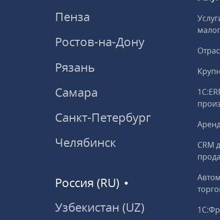
Пенза
Услуг
малог
Ростов-на-Дону
Отрас
Рязань
Круп
Самара
1С:ER
прои
Санкт-Петербург
Аренд
Челябинск
CRM д
прод
Авто
Россия (RU)
торго
Узбекистан (UZ)
1С:Ф