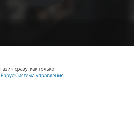
азин сразу, как только
-Рарус:Система управления
;