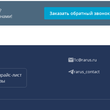
?
Заказать обратный звонок
 нами!
1c@rarus.ru
rarus_contact
прайс-лист
квы