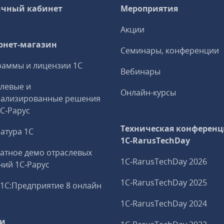
чный кабинет
Мероприятия
Акции
рнет-магазин
Семинары, конференции
аммы и лицензии 1С
Вебинары
левые и
Онлайн-курсы
иализированные решения
1С‑Рарус
Техническая конференц
атура 1С
1C‑RarusTechDay
атное демо отраслевых
1C‑RarusTechDay 2026
ий 1С‑Рарус
1C‑RarusTechDay 2025
1С:Предприятие 8 онлайн
1C‑RarusTechDay 2024
ги