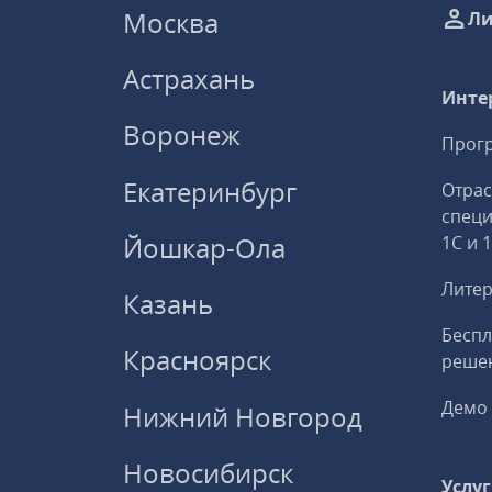
Москва
Ли
Астрахань
Инте
Воронеж
Прогр
Екатеринбург
Отрас
спец
Йошкар-Ола
1С и 
Литер
Казань
Беспл
Красноярск
решен
Демо 
Нижний Новгород
Новосибирск
Услу