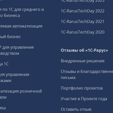
1C‑RarusTechDay 2023
и по 1С для среднего и
1C‑RarusTechDay 2022
о бизнеса
1C‑RarusTechDay 2021
левая автоматизация
1C‑RarusTechDay 2020
ный бизнес
P для управления
Отзывы об «1С-Рарус»
зводством
Внедренные решения
а 1С
Отзывы и благодарственн
ля управления
письма
ажами
Портфолио проектов
матизация розничной
вли
Участие в Проекте года
реш
Оставить отзыв