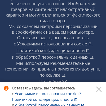
если явно не указано иное. Изображения
товаров на сайте носят иллюстративный
характер и могут отличаться от фактического
вида товара.
Мы сохраняем настройки персонализации
в cookie‑файлах на вашем компьютере.
Оставаясь здесь, вы соглашаетесь
с
Условиями использования
cookie
,
Политикой конфиденциальности
и
обработкой персональных данных
.
Мы используем Рекомендательные
технологии, их правила применения доступны
по ссылке
.
Подробнее
Оставаясь здесь, вы соглашаетесь
с
Условиями использования
cookie
,
© 1998−2026 «1С‑Рарус» ®. Все права
Политикой конфиденциальности
защищены.
и
обработкой персональных данных
.