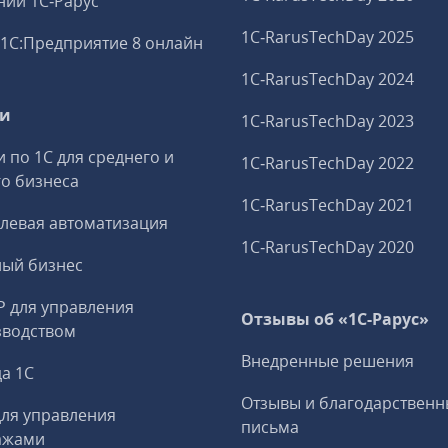
ий 1С‑Рарус
1C‑RarusTechDay 2025
1С:Предприятие 8 онлайн
1C‑RarusTechDay 2024
ги
1C‑RarusTechDay 2023
и по 1С для среднего и
1C‑RarusTechDay 2022
о бизнеса
1C‑RarusTechDay 2021
левая автоматизация
1C‑RarusTechDay 2020
ный бизнес
P для управления
Отзывы об «1С-Рарус»
зводством
Внедренные решения
а 1С
Отзывы и благодарственн
ля управления
письма
ажами