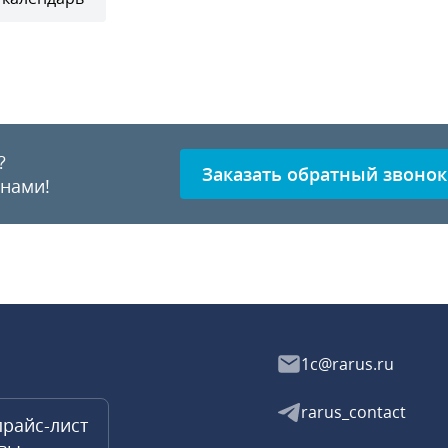
?
Заказать обратный звонок
 нами!
1c@rarus.ru
rarus_contact
прайс-лист