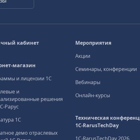
квы
чный кабинет
Мероприятия
Акции
рнет-магазин
Семинары, конференции
аммы и лицензии 1С
Вебинары
левые и
Онлайн-курсы
иализированные решения
1С‑Рарус
Техническая конференц
атура 1С
1C‑RarusTechDay
атное демо отраслевых
1C‑RarusTechDay 2026