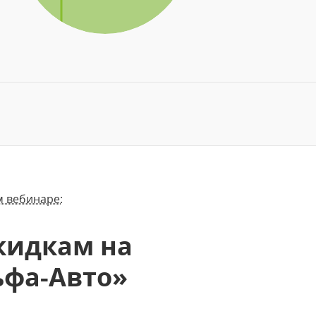
м вебинаре:
кидкам на
ьфа-Авто»