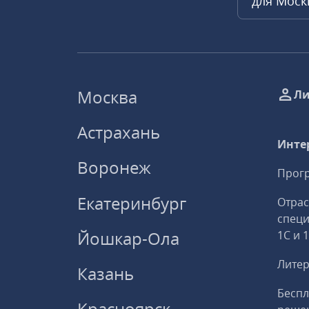
для Мос
Москва
Ли
Астрахань
Инте
Воронеж
Прогр
Екатеринбург
Отрас
спец
Йошкар-Ола
1С и 
Литер
Казань
Беспл
Красноярск