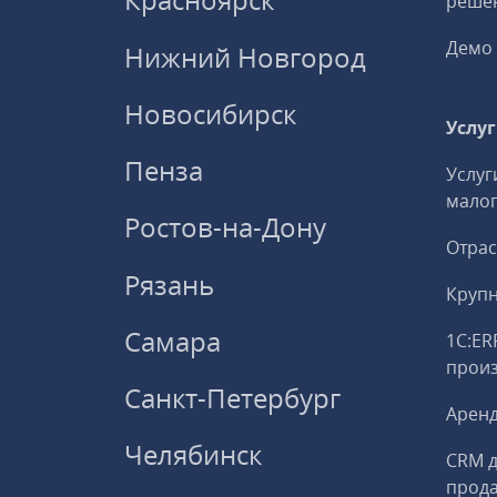
решен
Демо 
Нижний Новгород
Новосибирск
Услу
Пенза
Услуг
малог
Ростов-на-Дону
Отрас
Рязань
Круп
Самара
1С:ER
прои
Санкт-Петербург
Аренд
Челябинск
CRM д
прод