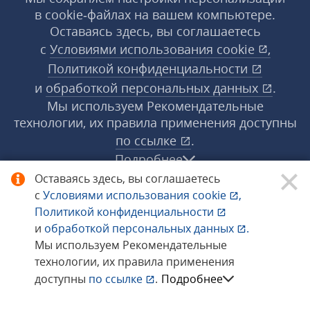
в cookie‑файлах на вашем компьютере.
Оставаясь здесь, вы соглашаетесь
с
Условиями использования
cookie
,
Политикой конфиденциальности
и
обработкой персональных данных
.
Мы используем Рекомендательные
технологии, их правила применения доступны
по ссылке
.
Подробнее
Оставаясь здесь, вы соглашаетесь
с
Условиями использования
cookie
,
© 1998−2026 «1С‑Рарус» ®. Все права
Политикой конфиденциальности
защищены.
и
обработкой персональных данных
.
Мы используем Рекомендательные
технологии, их правила применения
Сообщить об ошибке
доступны
по ссылке
.
Подробнее