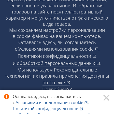
если явно не указано иное. Изображения
товаров на сайте носят иллюстративный
характер и могут отличаться от фактического
вида товара.
Мы сохраняем настройки персонализации
в cookie‑файлах на вашем компьютере.
Оставаясь здесь, вы соглашаетесь
с
Условиями использования
cookie
,
Политикой конфиденциальности
и
обработкой персональных данных
.
Мы используем Рекомендательные
технологии, их правила применения доступны
по ссылке
.
Подробнее
Оставаясь здесь, вы соглашаетесь
с
Условиями использования
cookie
,
© 1998−2026 «1С‑Рарус» ®. Все права
Политикой конфиденциальности
защищены.