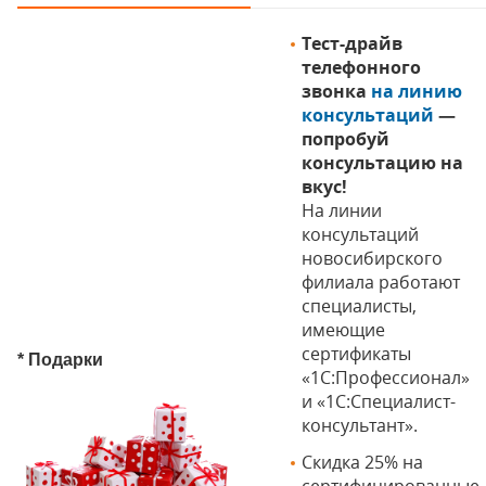
Тест-драйв
телефонного
звонка
на линию
консультаций
—
попробуй
консультацию на
вкус!
На линии
консультаций
новосибирского
филиала работают
специалисты,
имеющие
сертификаты
* Подарки
«1С:Профессионал»
и «1С:Специалист-
консультант».
Скидка 25% на
сертифицированные