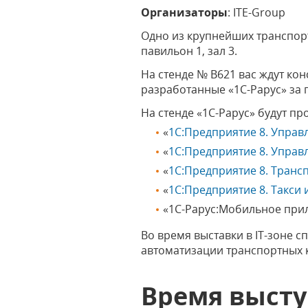
Организаторы
: ITE-Group
Одно из крупнейших транспорт
павильон 1, зал 3.
На стенде № В621 вас ждут к
разработанные
«1С-Рарус»
за 
На стенде «1С-Рарус» будут п
«
1С:Предприятие 8. Управ
«
1С:Предприятие 8. Управ
«
1С:Предприятие 8. Транс
«
1С:Предприятие 8. Такси
«1С-Рарус:Мобильное при
Во время выставки в IT-зоне 
автоматизации транспортных 
Время выст