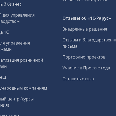
ный бизнес
P для управления
Отзывы об «1С-Рарус»
зводством
Внедренные решения
а 1С
Отзывы и благодарственн
ля управления
письма
ажами
Портфолио проектов
матизация розничной
вли
Участие в Проекте года
реш
Оставить отзыв
ународным компаниям
ый центр (курсы
ния)