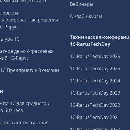
аммы и лицензии 1С
Вебинары
левые и
Онлайн-курсы
иализированные решения
1С‑Рарус
Техническая конференц
атура 1С
1C‑RarusTechDay
атное демо отраслевых
1C‑RarusTechDay 2026
ий 1С‑Рарус
1C‑RarusTechDay 2025
1С:Предприятие 8 онлайн
1C‑RarusTechDay 2024
ги
1C‑RarusTechDay 2023
и по 1С для среднего и
1C‑RarusTechDay 2022
о бизнеса
1C‑RarusTechDay 2021
левая автоматизация
1C‑RarusTechDay 2020