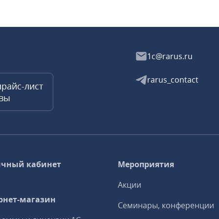
1c@rarus.ru
rarus_contact
прайс-лист
квы
чный кабинет
Мероприятия
Акции
рнет-магазин
Семинары, конференции