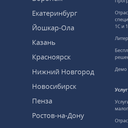
Прогр
Екатеринбург
Отрас
спец
Йошкар-Ола
1С и 
Литер
Казань
Беспл
Красноярск
решен
Демо 
Нижний Новгород
Новосибирск
Услу
Пенза
Услуг
малог
Ростов-на-Дону
Отрас