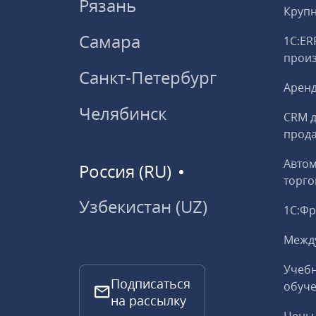
Рязань
Круп
Самара
1С:ER
прои
Санкт-Петербург
Аренд
Челябинск
CRM д
прод
Авто
Россия (RU)
торго
Узбекистан (UZ)
1С:Ф
Межд
Учебн
Подписаться
обуче
на рассылку