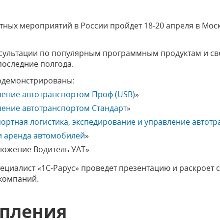
ных мероприятий в России пройдет 18-20 апреля в Моск
онсультации по популярным программным продуктам и св
последние полгода.
родемонстрированы:
ление автотранспортом Проф (USB)
»
ление автотранспортом Стандарт
»
портная логистика, экспедирование и управление автот
 и аренда автомобилей
»
ложение Водитель УАТ»
специалист «1С-Рарус» проведет презентацию и раскроет
компаний.
упления