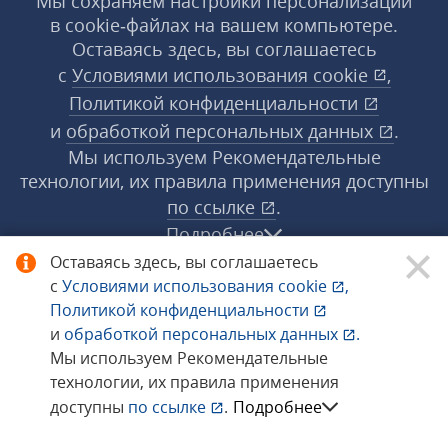
Мы сохраняем настройки персонализации
в cookie‑файлах на вашем компьютере.
Оставаясь здесь, вы соглашаетесь
с
Условиями использования
cookie
,
Политикой конфиденциальности
и
обработкой персональных данных
.
Мы используем Рекомендательные
технологии, их правила применения доступны
по ссылке
.
Подробнее
Оставаясь здесь, вы соглашаетесь
с
Условиями использования
cookie
,
© 1998−2026 «1С‑Рарус» ®. Все права
Политикой конфиденциальности
защищены.
и
обработкой персональных данных
.
Мы используем Рекомендательные
технологии, их правила применения
Сообщить об ошибке
доступны
по ссылке
.
Подробнее