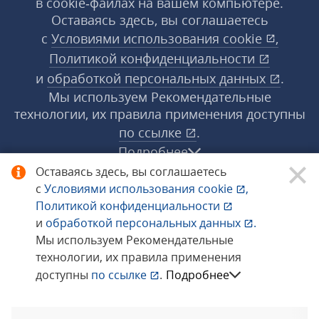
в cookie‑файлах на вашем компьютере.
Оставаясь здесь, вы соглашаетесь
с
Условиями использования
cookie
,
Политикой конфиденциальности
и
обработкой персональных данных
.
Мы используем Рекомендательные
технологии, их правила применения доступны
по ссылке
.
Подробнее
Оставаясь здесь, вы соглашаетесь
с
Условиями использования
cookie
,
© 1998−2026 «1С‑Рарус» ®. Все права
Политикой конфиденциальности
защищены.
и
обработкой персональных данных
.
Мы используем Рекомендательные
технологии, их правила применения
Сообщить об ошибке
доступны
по ссылке
.
Подробнее