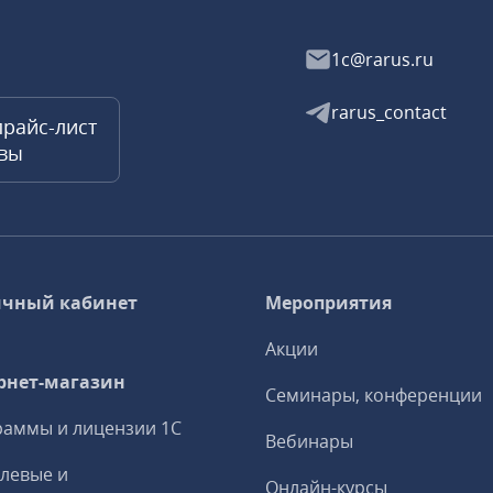
1c@rarus.ru
rarus_contact
прайс-лист
квы
чный кабинет
Мероприятия
Акции
рнет-магазин
Семинары, конференции
аммы и лицензии 1С
Вебинары
левые и
Онлайн-курсы