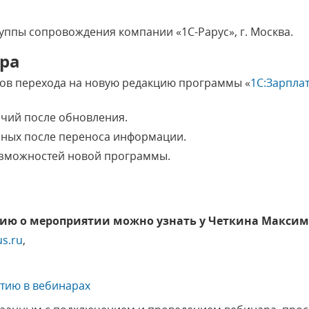
уппы сопровождения компании «1С-Рарус», г. Москва.
ра
бов перехода на новую редакцию программы «
1С:Зарпла
ичий после обновления.
нных после переноса информации.
озможностей новой программы.
ю о мероприятии можно узнать у Четкина Максим
s.ru
,
стию в вебинарах