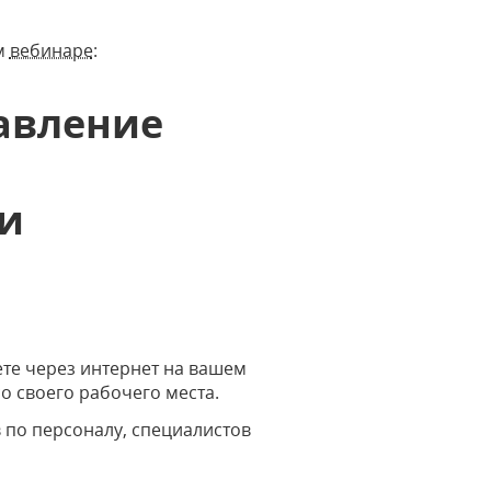
ом
вебинаре
:
равление
и
ете через интернет на вашем
 своего рабочего места.
в по персоналу, специалистов