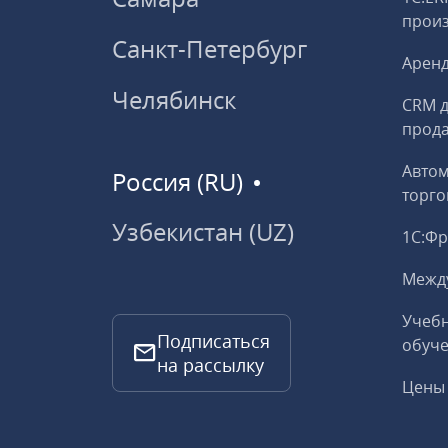
прои
Санкт-Петербург
Аренд
Челябинск
CRM д
прод
Авто
Россия (RU)
торго
Узбекистан (UZ)
1С:Ф
Межд
Учебн
Подписаться
обуче
на рассылку
Цены 