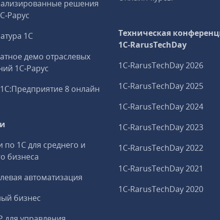
иализированные решения
1С‑Рарус
Техническая конференц
атура 1С
1C‑RarusTechDay
атное демо отраслевых
1C‑RarusTechDay 2026
ий 1С‑Рарус
1C‑RarusTechDay 2025
1С:Предприятие 8 онлайн
1C‑RarusTechDay 2024
ги
1C‑RarusTechDay 2023
и по 1С для среднего и
1C‑RarusTechDay 2022
о бизнеса
1C‑RarusTechDay 2021
левая автоматизация
1C‑RarusTechDay 2020
ный бизнес
P для управления