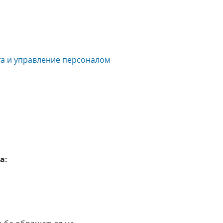
та и управление персоналом
а: