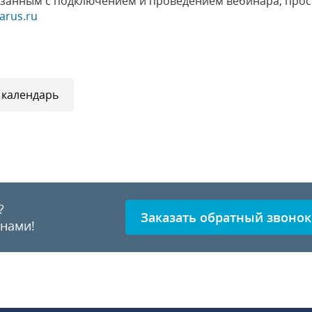
язанным с подключением и проведением вебинара, прос
arus.ru
 календарь
?
Заказать обратный звонок
 нами!