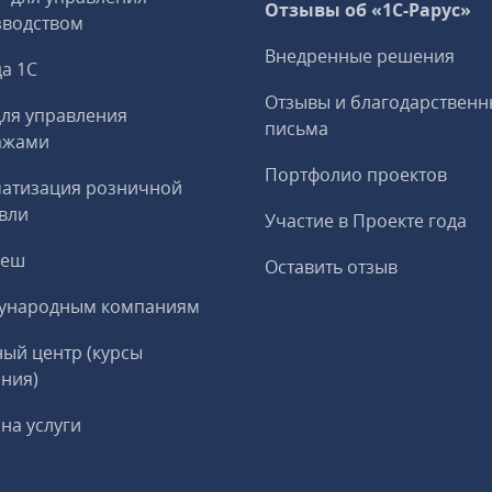
Отзывы об «1С-Рарус»
зводством
Внедренные решения
а 1С
Отзывы и благодарственн
ля управления
письма
ажами
Портфолио проектов
матизация розничной
вли
Участие в Проекте года
реш
Оставить отзыв
ународным компаниям
ый центр (курсы
ния)
на услуги