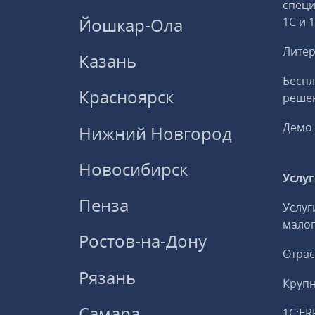
спец
Йошкар-Ола
1С и 
Литер
Казань
Беспл
Красноярск
решен
Демо 
Нижний Новгород
Новосибирск
Услу
Пенза
Услуг
малог
Ростов-на-Дону
Отрас
Рязань
Круп
Самара
1С:ER