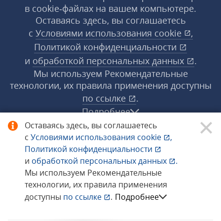
в cookie‑файлах на вашем компьютере.
Оставаясь здесь, вы соглашаетесь
с
Условиями использования
cookie
,
Политикой конфиденциальности
и
обработкой персональных данных
.
Мы используем Рекомендательные
технологии, их правила применения доступны
по ссылке
.
Подробнее
Оставаясь здесь, вы соглашаетесь
с
Условиями использования
cookie
,
© 1998−2026 «1С‑Рарус» ®. Все права
Политикой конфиденциальности
защищены.
и
обработкой персональных данных
.
Мы используем Рекомендательные
технологии, их правила применения
Сообщить об ошибке
доступны
по ссылке
.
Подробнее