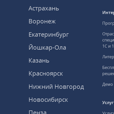
Астрахань
Инте
Воронеж
Прогр
Екатеринбург
Отрас
спец
Йошкар-Ола
1С и 
Литер
Казань
Беспл
Красноярск
решен
Демо 
Нижний Новгород
Новосибирск
Услу
Пенза
Услуг