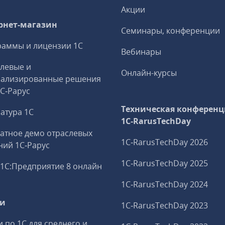
Акции
рнет-магазин
Семинары, конференции
аммы и лицензии 1С
Вебинары
левые и
Онлайн-курсы
иализированные решения
1С‑Рарус
Техническая конференц
атура 1С
1C‑RarusTechDay
атное демо отраслевых
1C‑RarusTechDay 2026
ий 1С‑Рарус
1C‑RarusTechDay 2025
1С:Предприятие 8 онлайн
1C‑RarusTechDay 2024
ги
1C‑RarusTechDay 2023
и по 1С для среднего и