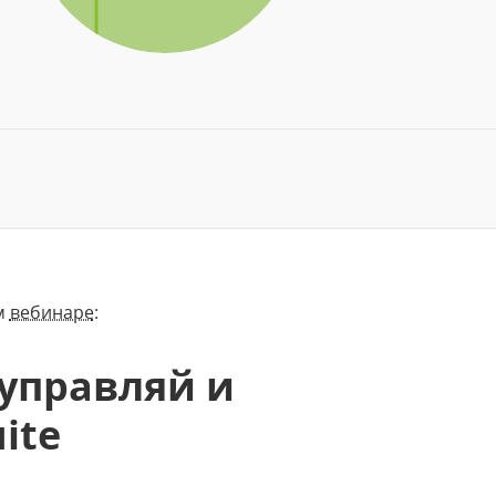
ом
вебинаре
:
 управляй и
ite