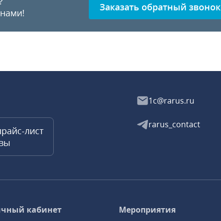
?
Заказать обратный звонок
 нами!
1c@rarus.ru
rarus_contact
прайс-лист
квы
чный кабинет
Мероприятия