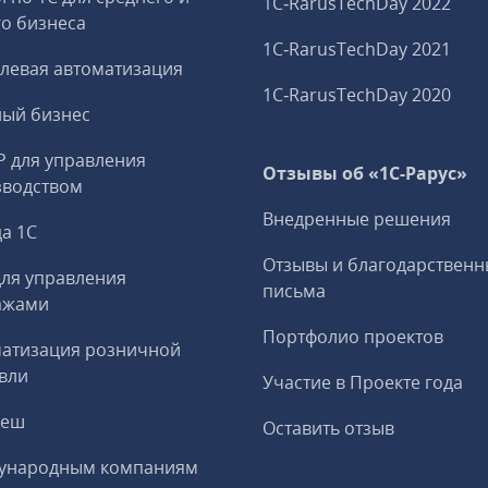
1C‑RarusTechDay 2022
о бизнеса
1C‑RarusTechDay 2021
левая автоматизация
1C‑RarusTechDay 2020
ный бизнес
P для управления
Отзывы об «1С-Рарус»
зводством
Внедренные решения
а 1С
Отзывы и благодарственн
ля управления
письма
ажами
Портфолио проектов
матизация розничной
вли
Участие в Проекте года
реш
Оставить отзыв
ународным компаниям