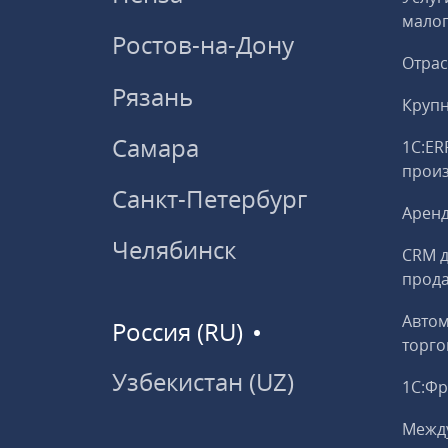
малог
Ростов-на-Дону
Отрас
Рязань
Круп
Самара
1С:ER
прои
Санкт-Петербург
Аренд
Челябинск
CRM д
прод
Авто
Россия (RU)
торго
Узбекистан (UZ)
1С:Ф
Межд