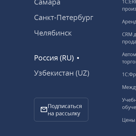
Самара
1С:ER
прои
Санкт-Петербург
Аренд
Челябинск
CRM д
прод
Авто
Россия (RU)
торго
Узбекистан (UZ)
1С:Ф
Межд
Учебн
Подписаться
обуче
на рассылку
Цены 