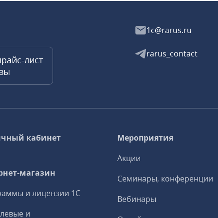
1c@rarus.ru
rarus_contact
прайс-лист
квы
чный кабинет
Мероприятия
Акции
рнет-магазин
Семинары, конференции
аммы и лицензии 1С
Вебинары
левые и