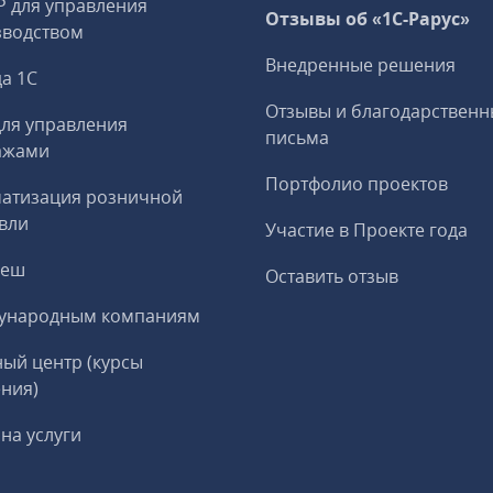
P для управления
Отзывы об «1С-Рарус»
зводством
Внедренные решения
а 1С
Отзывы и благодарственн
ля управления
письма
ажами
Портфолио проектов
матизация розничной
вли
Участие в Проекте года
реш
Оставить отзыв
ународным компаниям
ый центр (курсы
ния)
на услуги