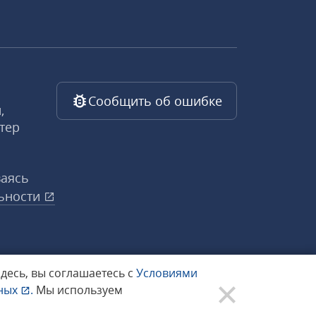
Сообщить об ошибке
,
тер
ваясь
ьности
здесь, вы соглашаетесь с
Условиями
нных
.
Мы используем