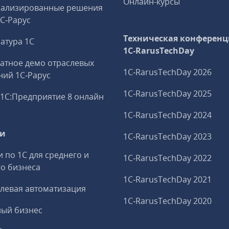
Онлайн-курсы
иализированные решения
1С‑Рарус
Техническая конференц
атура 1С
1C‑RarusTechDay
атное демо отраслевых
1C‑RarusTechDay 2026
ий 1С‑Рарус
1C‑RarusTechDay 2025
1С:Предприятие 8 онлайн
1C‑RarusTechDay 2024
ги
1C‑RarusTechDay 2023
и по 1С для среднего и
1C‑RarusTechDay 2022
о бизнеса
1C‑RarusTechDay 2021
левая автоматизация
1C‑RarusTechDay 2020
ный бизнес