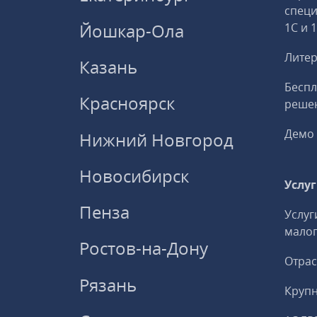
спец
Йошкар-Ола
1С и 
Литер
Казань
Беспл
Красноярск
решен
Демо 
Нижний Новгород
Новосибирск
Услу
Пенза
Услуг
малог
Ростов-на-Дону
Отрас
Рязань
Круп