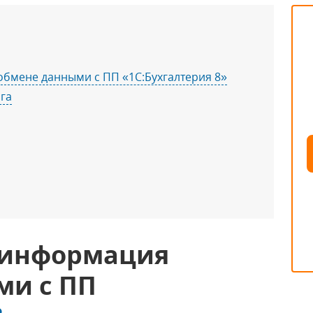
бмене данными с ПП «1С:Бухгалтерия 8»
га
 информация
ми с ПП