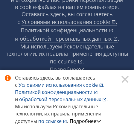
в cookie‑файлах на вашем компьютере.
Оставаясь здесь, вы соглашаетесь
с
Условиями использования
cookie
,
Политикой конфиденциальности
и
обработкой персональных данных
.
Мы используем Рекомендательные
технологии, их правила применения доступны
по ссылке
.
Подробнее
Оставаясь здесь, вы соглашаетесь
с
Условиями использования
cookie
,
© 1998−2026 «1С‑Рарус» ®. Все права
Политикой конфиденциальности
защищены.
и
обработкой персональных данных
.
Мы используем Рекомендательные
технологии, их правила применения
Сообщить об ошибке
доступны
по ссылке
.
Подробнее