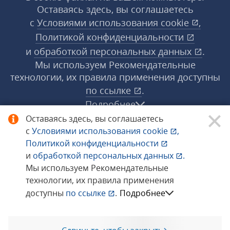
Оставаясь здесь, вы соглашаетесь
с
Условиями использования
cookie
,
Политикой конфиденциальности
и
обработкой персональных данных
.
Мы используем Рекомендательные
технологии, их правила применения доступны
по ссылке
.
Подробнее
Оставаясь здесь, вы соглашаетесь
с
Условиями использования
cookie
,
© 1998−2026 «1С‑Рарус» ®. Все права
Политикой конфиденциальности
защищены.
и
обработкой персональных данных
.
Мы используем Рекомендательные
технологии, их правила применения
Сообщить об ошибке
доступны
по ссылке
.
Подробнее