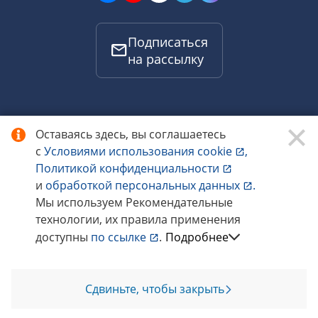
Подписаться
на рассылку
Оставаясь здесь, вы соглашаетесь
Личный кабинет
с
Условиями использования
cookie
,
Политикой конфиденциальности
и
обработкой персональных данных
.
Интернет-магазин
Мы используем Рекомендательные
технологии, их правила применения
доступны
по ссылке
.
Подробнее
Услуги
Сдвиньте, чтобы закрыть
Позвоните мне
Мероприятия