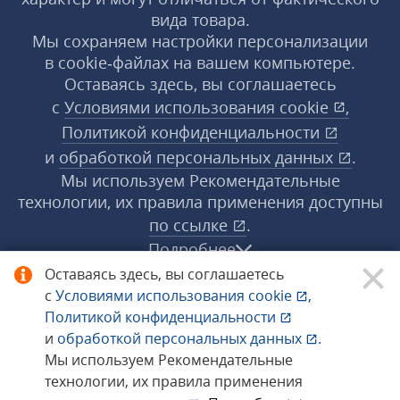
вида товара.
Мы сохраняем настройки персонализации
в cookie‑файлах на вашем компьютере.
Оставаясь здесь, вы соглашаетесь
с
Условиями использования
cookie
,
Политикой конфиденциальности
и
обработкой персональных данных
.
Мы используем Рекомендательные
технологии, их правила применения доступны
по ссылке
.
Подробнее
Оставаясь здесь, вы соглашаетесь
с
Условиями использования
cookie
,
© 1998−2026 «1С‑Рарус» ®. Все права
Политикой конфиденциальности
защищены.
и
обработкой персональных данных
.
Мы используем Рекомендательные
технологии, их правила применения
Сообщить об ошибке