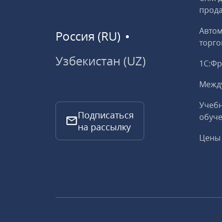
прод
Авто
Россия (RU)
торго
Узбекистан (UZ)
1С:Ф
Межд
Учебн
Подписаться
обуче
на рассылку
Цены 