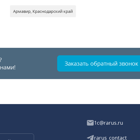
Армавир, Краснодарский край
?
Заказать обратный звонок
 нами!
1c@rarus.ru
rarus_contact