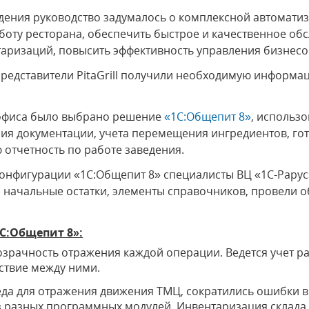
дения руководство задумалось о комплексной автомати
боту ресторана, обеспечить быстрое и качественное об
аризаций, повысить эффективность управления бизнесо
представители PitaGrill получили необходимую информ
-офиса было выбрано решение
«1С:Общепит 8»
, использ
ния документации, учета перемещения ингредиентов, го
отчетность по работе заведения.
конфигурации «1С:Общепит 8» специалисты ВЦ «1С-Рару
и начальные остатки, элементы справочников, провели 
1С:Общепит 8»:
озрачность отражения каждой операции. Ведется учет р
тствие между ними.
еда для отражения движения ТМЦ, сократились ошибки в 
 разных программных модулей. Инвентаризация склада