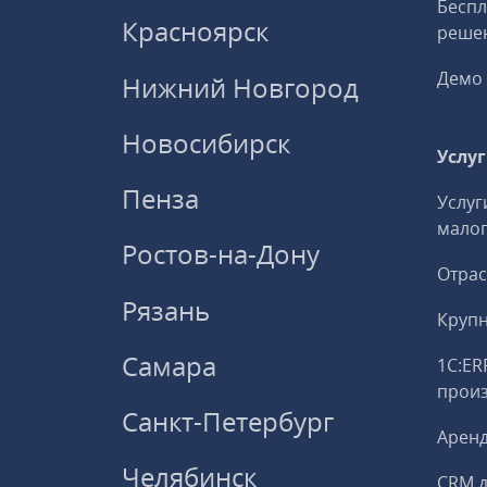
Беспл
Красноярск
решен
Демо 
Нижний Новгород
Новосибирск
Услу
Пенза
Услуг
малог
Ростов-на-Дону
Отрас
Рязань
Круп
Самара
1С:ER
прои
Санкт-Петербург
Аренд
Челябинск
CRM д