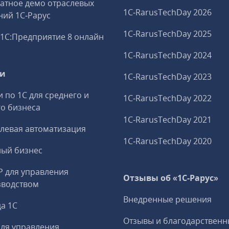
атное демо отраслевых
1C‑RarusTechDay 2026
ий 1С‑Рарус
1C‑RarusTechDay 2025
1С:Предприятие 8 онлайн
1C‑RarusTechDay 2024
ги
1C‑RarusTechDay 2023
и по 1С для среднего и
1C‑RarusTechDay 2022
о бизнеса
1C‑RarusTechDay 2021
левая автоматизация
1C‑RarusTechDay 2020
ный бизнес
P для управления
Отзывы об «1С-Рарус»
зводством
Внедренные решения
а 1С
Отзывы и благодарственн
ля управления