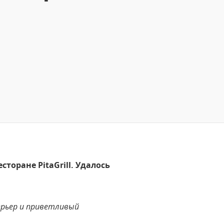
торане PitaGrill. Удалось
ерьер и приветливый