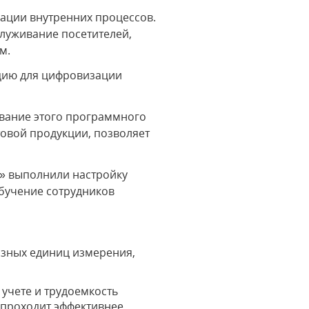
зации внутренних процессов.
служивание посетителей,
м.
ацию для цифровизации
ование этого программного
товой продукции, позволяет
с» выполнили настройку
обучение сотрудников
азных единиц измерения,
учете и трудоемкость
 проходит эффективнее