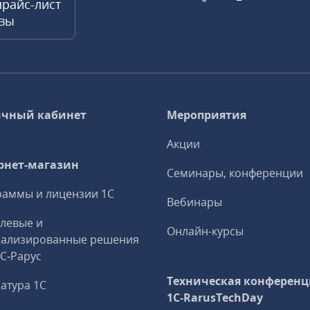
прайс-лист
квы
чный кабинет
Мероприятия
Акции
рнет-магазин
Семинары, конференции
аммы и лицензии 1С
Вебинары
левые и
Онлайн-курсы
иализированные решения
1С‑Рарус
Техническая конференц
атура 1С
1C‑RarusTechDay