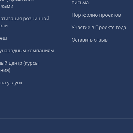
письма
ажами
Портфолио проектов
матизация розничной
вли
Участие в Проекте года
реш
Оставить отзыв
ународным компаниям
ый центр (курсы
ния)
на услуги