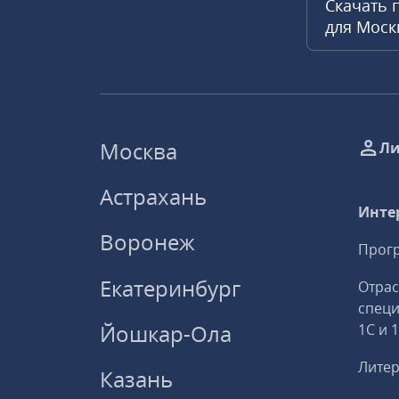
Скачать 
для Мос
Москва
Ли
Астрахань
Инте
Воронеж
Прогр
Екатеринбург
Отрас
спец
Йошкар-Ола
1С и 
Литер
Казань