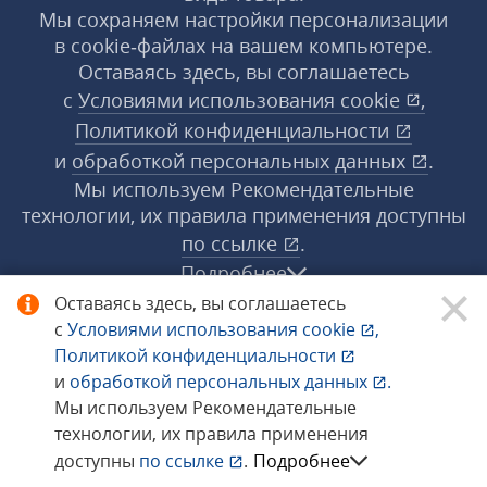
Мы сохраняем настройки персонализации
в cookie‑файлах на вашем компьютере.
Оставаясь здесь, вы соглашаетесь
с
Условиями использования
cookie
,
Политикой конфиденциальности
и
обработкой персональных данных
.
Мы используем Рекомендательные
технологии, их правила применения доступны
по ссылке
.
Подробнее
Оставаясь здесь, вы соглашаетесь
с
Условиями использования
cookie
,
© 1998−2026 «1С‑Рарус» ®. Все права
Политикой конфиденциальности
защищены.
и
обработкой персональных данных
.
Мы используем Рекомендательные
технологии, их правила применения
Сообщить об ошибке
доступны
по ссылке
.
Подробнее