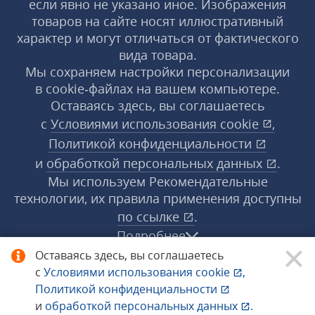
если явно не указано иное. Изображения
товаров на сайте носят иллюстративный
характер и могут отличаться от фактического
вида товара.
Мы сохраняем настройки персонализации
в cookie‑файлах на вашем компьютере.
Оставаясь здесь, вы соглашаетесь
с
Условиями использования
cookie
,
Политикой конфиденциальности
и
обработкой персональных данных
.
Мы используем Рекомендательные
технологии, их правила применения доступны
по ссылке
.
Подробнее
Оставаясь здесь, вы соглашаетесь
с
Условиями использования
cookie
,
© 1998−2026 «1С‑Рарус» ®. Все права
Политикой конфиденциальности
защищены.
и
обработкой персональных данных
.