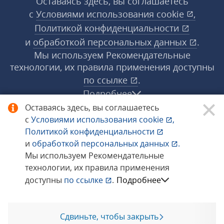
Оставаясь здесь, вы соглашаетесь
с
Условиями использования
cookie
,
Политикой конфиденциальности
и
обработкой персональных данных
.
Мы используем Рекомендательные
технологии, их правила применения доступны
по ссылке
.
Подробнее
Оставаясь здесь, вы соглашаетесь
с
Условиями использования
cookie
,
© 1998−2026 «1С‑Рарус» ®. Все права
Политикой конфиденциальности
защищены.
и
обработкой персональных данных
.
Мы используем Рекомендательные
технологии, их правила применения
Сообщить об ошибке
доступны
по ссылке
.
Подробнее
Сдвиньте, чтобы закрыть
Позвоните мне