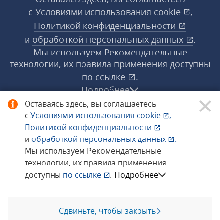
с
Условиями использования
cookie
,
Политикой конфиденциальности
и
обработкой персональных данных
.
Мы используем Рекомендательные
технологии, их правила применения доступны
по ссылке
.
Подробнее
Оставаясь здесь, вы соглашаетесь
с
Условиями использования
cookie
,
© 1998−2026 «1С‑Рарус» ®. Все права
Политикой конфиденциальности
защищены.
и
обработкой персональных данных
.
Мы используем Рекомендательные
технологии, их правила применения
Сообщить об ошибке
доступны
по ссылке
.
Подробнее
Сдвиньте, чтобы закрыть
Позвоните мне