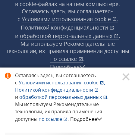
в cookie‑файлах на вашем компьютере.
Оставаясь здесь, вы соглашаетесь
с
Условиями использования
cookie
,
Политикой конфиденциальности
и
обработкой персональных данных
.
Мы используем Рекомендательные
технологии, их правила применения доступны
по ссылке
.
Подробнее
Оставаясь здесь, вы соглашаетесь
с
Условиями использования
cookie
,
© 1998−2026 «1С‑Рарус» ®. Все права
Политикой конфиденциальности
защищены.
и
обработкой персональных данных
.
Мы используем Рекомендательные
технологии, их правила применения
Сообщить об ошибке
доступны
по ссылке
.
Подробнее