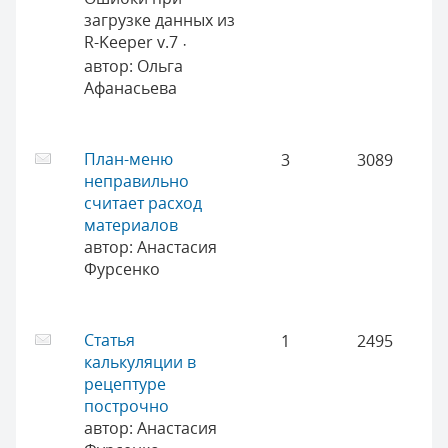
загрузке данных из
R-Keeper v.7
·
автор:
Ольга
Афанасьева
План-меню
3
3089
неправильно
считает расход
материалов
автор:
Анастасия
Фурсенко
Статья
1
2495
калькуляции в
рецептуре
построчно
автор:
Анастасия