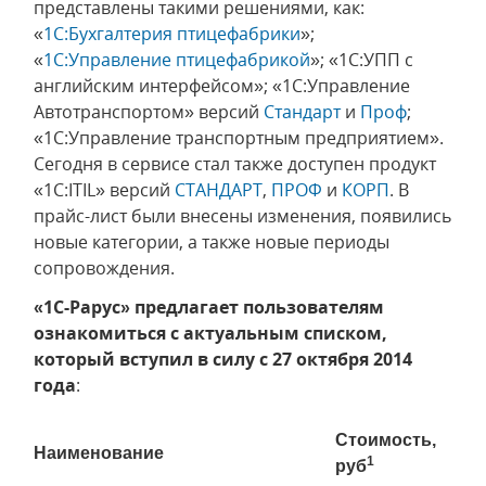
представлены такими решениями, как:
«
1С:Бухгалтерия птицефабрики
»;
«
1С:Управление птицефабрикой
»; «1С:УПП с
английским интерфейсом»; «1С:Управление
Автотранспортом» версий
Стандарт
и
Проф
;
«1С:Управление транспортным предприятием».
Сегодня в сервисе стал также доступен продукт
«1С:ITIL» версий
СТАНДАРТ
,
ПРОФ
и
КОРП
. В
прайс-лист были внесены изменения, появились
новые категории, а также новые периоды
сопровождения.
«1С-Рарус» предлагает пользователям
ознакомиться с актуальным списком,
который вступил в силу с 27 октября 2014
года
:
Стоимость,
Наименование
1
руб