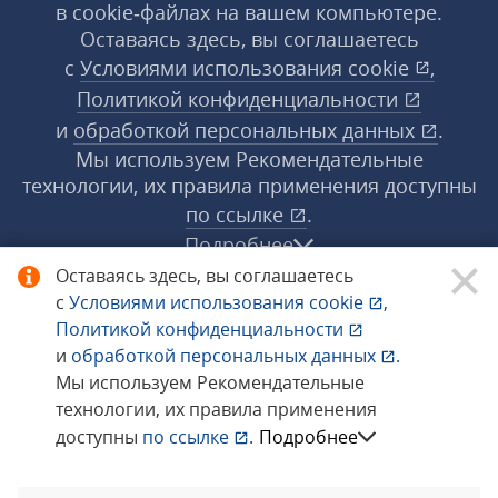
в cookie‑файлах на вашем компьютере.
Оставаясь здесь, вы соглашаетесь
с
Условиями использования
cookie
,
Политикой конфиденциальности
и
обработкой персональных данных
.
Мы используем Рекомендательные
технологии, их правила применения доступны
по ссылке
.
Подробнее
Оставаясь здесь, вы соглашаетесь
с
Условиями использования
cookie
,
© 1998−2026 «1С‑Рарус» ®. Все права
Политикой конфиденциальности
защищены.
и
обработкой персональных данных
.
Мы используем Рекомендательные
технологии, их правила применения
Сообщить об ошибке
доступны
по ссылке
.
Подробнее