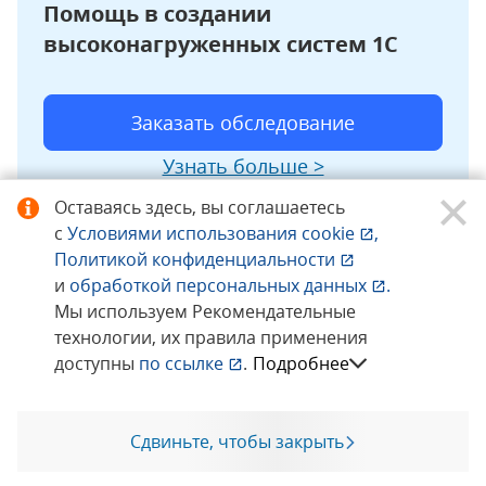
Помощь в создании
высоконагруженных систем 1С
Заказать обследование
Узнать больше >
Оставаясь здесь, вы соглашаетесь
с
Условиями использования
cookie
,
Политикой конфиденциальности
и
обработкой персональных данных
.
Пример #1: Расследование
Мы используем Рекомендательные
увеличения времени расчета
технологии, их правила применения
доступны
по ссылке
.
Подробнее
себестоимости с помощью «1С-
Рарус: Мониторинг
производистельности»
Сдвиньте, чтобы закрыть
Позвоните мне