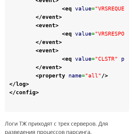
<event
>
<eq
value
=
"VRSREQUEST
</event
>
<event
>
<eq
value
=
"VRSRESPONS
</event
>
<event
>
<eq
value
=
"CLSTR"
pro
</event
>
<property
name
=
"all"
/>
</log
>
</config
>
Логи ТЖ приходят с трех серверов. Для
разведения процессов парсинга,