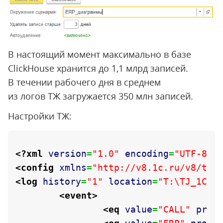
В настоящий момент максимально в базе
ClickHouse хранится до 1,1 млрд записей.
В течении рабочего дня в среднем
из логов ТЖ загружается 350 млн записей.
Настройки ТЖ:
<?xml
version
=
"1.0"
encoding
=
"UTF-8"
?
<config
xmlns
=
"http://v8.1c.ru/v8/tec
<log
history
=
"1"
location
=
"T:\TJ_1C"
>
<event
>
<eq
value
=
"CALL"
prop