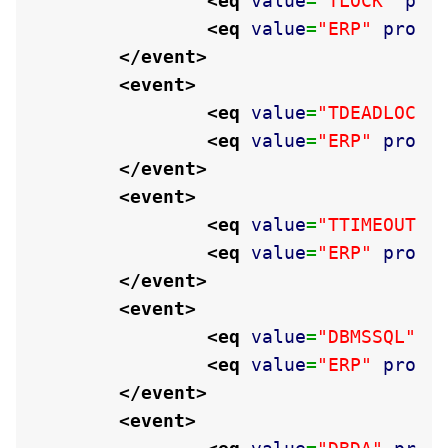
<eq
value
=
"TLOCK"
pro
<eq
value
=
"ERP"
prope
</event
>
<event
>
<eq
value
=
"TDEADLOCK"
<eq
value
=
"ERP"
prope
</event
>
<event
>
<eq
value
=
"TTIMEOUT"
<eq
value
=
"ERP"
prope
</event
>
<event
>
<eq
value
=
"DBMSSQL"
p
<eq
value
=
"ERP"
prope
</event
>
<event
>