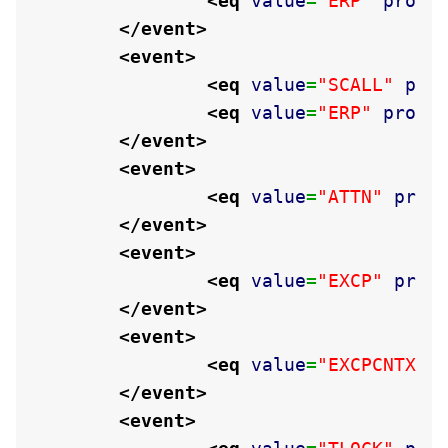
<eq
value
=
"ERP"
prope
</event
>
<event
>
<eq
value
=
"SCALL"
pro
<eq
value
=
"ERP"
prope
</event
>
<event
>
<eq
value
=
"ATTN"
prop
</event
>
<event
>
<eq
value
=
"EXCP"
prop
</event
>
<event
>
<eq
value
=
"EXCPCNTX"
</event
>
<event
>