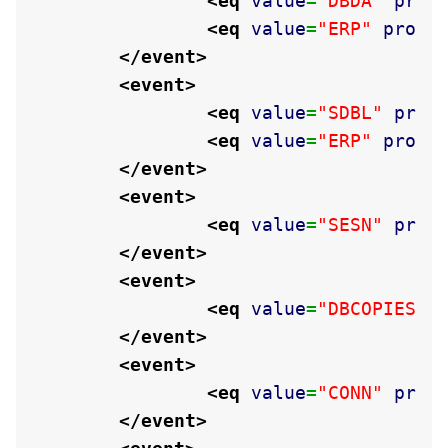
<eq
value
=
"DBDA"
prop
<eq
value
=
"ERP"
prope
</event
>
<event
>
<eq
value
=
"SDBL"
prop
<eq
value
=
"ERP"
prope
</event
>
<event
>
<eq
value
=
"SESN"
prop
</event
>
<event
>
<eq
value
=
"DBCOPIES"
</event
>
<event
>
<eq
value
=
"CONN"
prop
</event
>