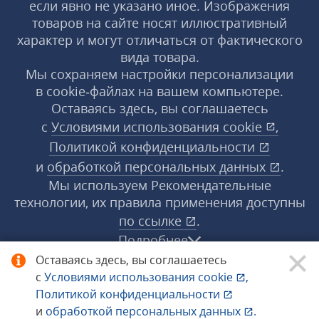
если явно не указано иное. Изображения
товаров на сайте носят иллюстративный
характер и могут отличаться от фактического
вида товара.
Мы сохраняем настройки персонализации
в cookie‑файлах на вашем компьютере.
Оставаясь здесь, вы соглашаетесь
с
Условиями использования
cookie
,
Политикой конфиденциальности
и
обработкой персональных данных
.
Мы используем Рекомендательные
технологии, их правила применения доступны
по ссылке
.
Подробнее
Оставаясь здесь, вы соглашаетесь
с
Условиями использования
cookie
,
© 1998−2026 «1С‑Рарус» ®. Все права
Политикой конфиденциальности
защищены.
и
обработкой персональных данных
.