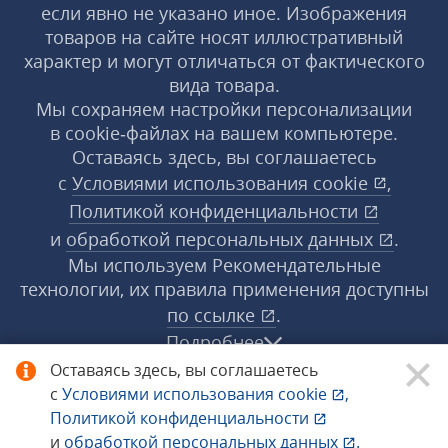
если явно не указано иное. Изображения
товаров на сайте носят иллюстративный
характер и могут отличаться от фактического
вида товара.
Мы сохраняем настройки персонализации
в cookie‑файлах на вашем компьютере.
Оставаясь здесь, вы соглашаетесь
с
Условиями использования
cookie
,
Политикой конфиденциальности
и
обработкой персональных данных
.
Мы используем Рекомендательные
технологии, их правила применения доступны
по ссылке
.
Подробнее
Оставаясь здесь, вы соглашаетесь
с
Условиями использования
cookie
,
© 1998−2026 «1С‑Рарус» ®. Все права
Политикой конфиденциальности
защищены.
и
обработкой персональных данных
.