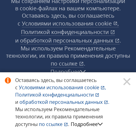
Мы сохраняем настройки персонализации
в cookie‑файлах на вашем компьютере.
Оставаясь здесь, вы соглашаетесь
с
Условиями использования
cookie
,
Политикой конфиденциальности
и
обработкой персональных данных
.
Мы используем Рекомендательные
технологии, их правила применения доступны
по ссылке
.
Подробнее
Оставаясь здесь, вы соглашаетесь
с
Условиями использования
cookie
,
© 1998−2026 «1С‑Рарус» ®. Все права
Политикой конфиденциальности
защищены.
и
обработкой персональных данных
.
Мы используем Рекомендательные
технологии, их правила применения
Сообщить об ошибке
доступны
по ссылке
.
Подробнее