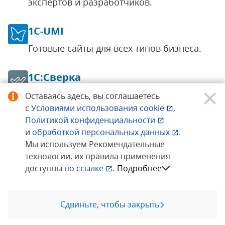
экспертов и разработчиков.
1C-UMI
Готовые сайты для всех типов бизнеса.
1С:Сверка
Автоматическая сверка счетов-фактур с
Оставаясь здесь, вы соглашаетесь
поставщиками.
с
Условиями использования
cookie
,
Политикой конфиденциальности
и
обработкой персональных данных
.
1С:Обновление программ
Мы используем Рекомендательные
Получение обновлений прикладных
технологии, их правила применения
решений (конфигураций).
доступны
по ссылке
.
Подробнее
1С:Подпись
Сдвиньте, чтобы закрыть
Позвоните мне
Получите квалифицированный
сертификат электронной подписи.