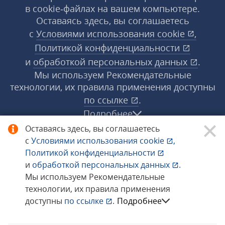
в cookie‑файлах на вашем компьютере.
Оставаясь здесь, вы соглашаетесь
с
Условиями использования
cookie
,
Политикой конфиденциальности
и
обработкой персональных данных
.
Мы используем Рекомендательные
технологии, их правила применения доступны
по ссылке
.
Подробнее
Оставаясь здесь, вы соглашаетесь
с
Условиями использования
cookie
,
© 1998−2026 «1С‑Рарус» ®. Все права
Политикой конфиденциальности
защищены.
и
обработкой персональных данных
.
Мы используем Рекомендательные
технологии, их правила применения
Сообщить об ошибке
доступны
по ссылке
.
Подробнее