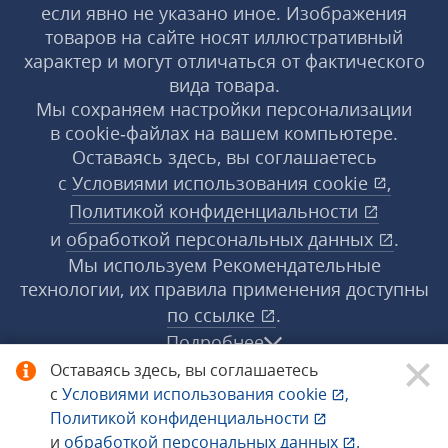
если явно не указано иное. Изображения
товаров на сайте носят иллюстративный
характер и могут отличаться от фактического
вида товара.
Мы сохраняем настройки персонализации
в cookie‑файлах на вашем компьютере.
Оставаясь здесь, вы соглашаетесь
с
Условиями использования
cookie
,
Политикой конфиденциальности
и
обработкой персональных данных
.
Мы используем Рекомендательные
технологии, их правила применения доступны
по ссылке
.
Подробнее
Оставаясь здесь, вы соглашаетесь
с
Условиями использования
cookie
,
© 1998−2026 «1С‑Рарус» ®. Все права
Политикой конфиденциальности
защищены.
и
обработкой персональных данных
.