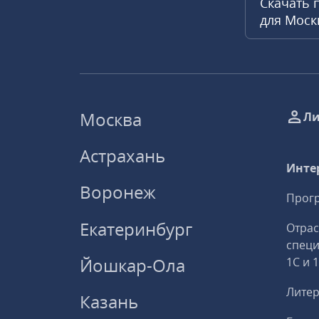
Скачать 
для Мос
Москва
Ли
Астрахань
Инте
Воронеж
Прогр
Екатеринбург
Отрас
спец
Йошкар-Ола
1С и 
Литер
Казань