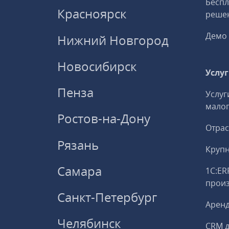
Беспл
Красноярск
решен
Демо 
Нижний Новгород
Новосибирск
Услу
Пенза
Услуг
малог
Ростов-на-Дону
Отрас
Рязань
Круп
Самара
1С:ER
прои
Санкт-Петербург
Аренд
Челябинск
CRM д