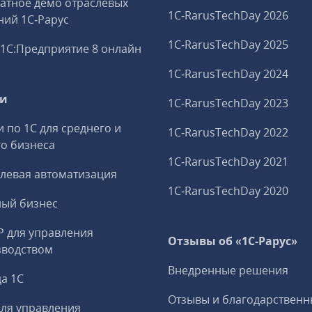
атное демо отраслевых
1C‑RarusTechDay 2026
ий 1С‑Рарус
1C‑RarusTechDay 2025
1С:Предприятие 8 онлайн
1C‑RarusTechDay 2024
ги
1C‑RarusTechDay 2023
и по 1С для среднего и
1C‑RarusTechDay 2022
о бизнеса
1C‑RarusTechDay 2021
левая автоматизация
1C‑RarusTechDay 2020
ный бизнес
P для управления
Отзывы об «1С-Рарус»
зводством
Внедренные решения
а 1С
Отзывы и благодарственн
ля управления