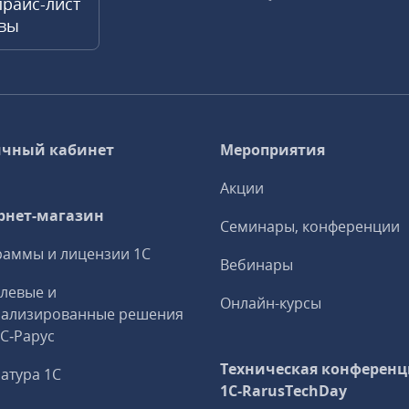
прайс-лист
квы
чный кабинет
Мероприятия
Акции
рнет-магазин
Семинары, конференции
аммы и лицензии 1С
Вебинары
левые и
Онлайн-курсы
иализированные решения
1С‑Рарус
Техническая конференц
атура 1С
1C‑RarusTechDay