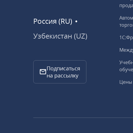
прод
Авто
Россия (RU)
торго
Узбекистан (UZ)
1С:Ф
Межд
Учебн
Подписаться
обуче
на рассылку
Цены 