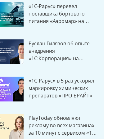
«1С-Рарус» перевел
поставщика бортового
питания «Аэромар» на
1C:ERP
Руслан Гилязов об опыте
внедрения
«1С:Корпорация» на
Ижевском радиозаводе
«1С-Рарус» в 5 раз ускорил
маркировку химических
препаратов «ПРО-БРАЙТ»
PlayToday обновляют
рекламу во всех магазинах
за 10 минут с сервисом «1С-