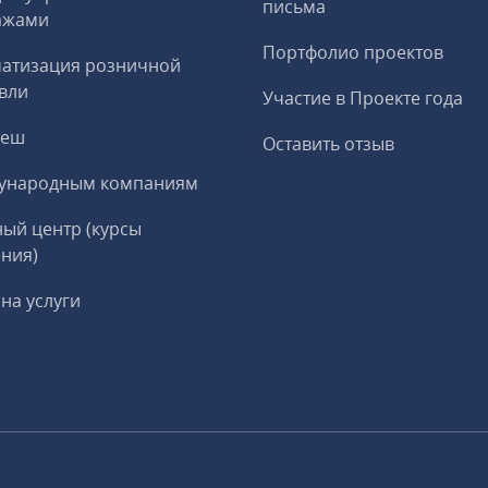
письма
ажами
Портфолио проектов
матизация розничной
вли
Участие в Проекте года
реш
Оставить отзыв
ународным компаниям
ый центр (курсы
ния)
на услуги