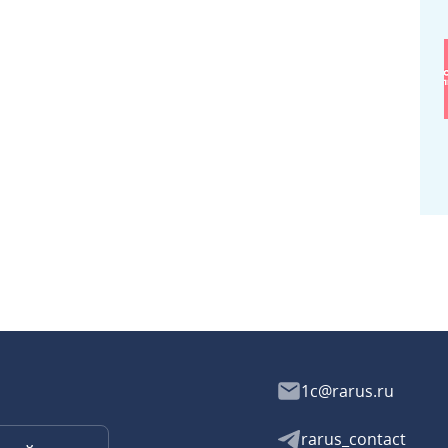
1c@rarus.ru
rarus_contact