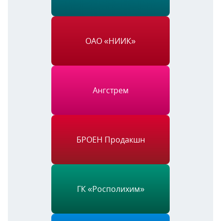
ОАО «НИИК»
Ангстрем
БРОЕН Продакшн
ГК «Росполихим»