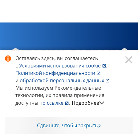
Остались вопросы?
Оставаясь здесь, вы соглашаетесь
Нужна
с
Условиями использования
cookie
,
Политикой конфиденциальности
консультация?
и
обработкой персональных данных
.
Мы используем Рекомендательные
Свяжитесь с нами!
технологии, их правила применения
доступны
по ссылке
.
Подробнее
Заказать обратный звонок
Сдвиньте, чтобы закрыть
Позвоните мне