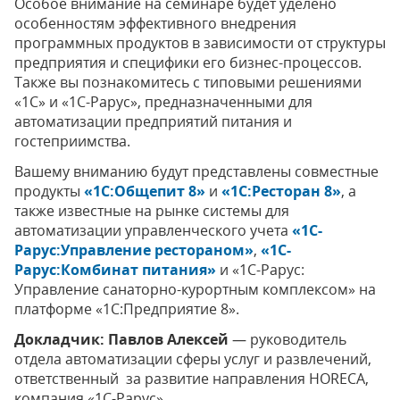
Особое внимание на семинаре будет уделено
особенностям эффективного внедрения
программных продуктов в зависимости от структуры
предприятия и специфики его бизнес-процессов.
Также вы познакомитесь с типовыми решениями
«1С» и «1С-Рарус», предназначенными для
автоматизации предприятий питания и
гостеприимства.
Вашему вниманию будут представлены совместные
продукты
«1С:Общепит 8»
и
«1С:Ресторан 8»
, а
также известные на рынке системы для
автоматизации управленческого учета
«1С-
Рарус:Управление рестораном»
,
«1С-
Рарус:Комбинат питания»
и «1С-Рарус:
Управление санаторно-курортным комплексом» на
платформе «1С:Предприятие 8».
Докладчик: Павлов Алексей
— руководитель
отдела автоматизации сферы услуг и развлечений,
ответственный за развитие направления HORECA,
компания «1С-Рарус».