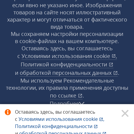
если явно не указано иное. Изображения
товаров на сайте носят иллюстративный
характер и могут отличаться от фактического
вида товара.
Мы сохраняем настройки персонализации
в cookie‑файлах на вашем компьютере.
Оставаясь здесь, вы соглашаетесь
с
Условиями использования
cookie
,
Политикой конфиденциальности
и
обработкой персональных данных
.
Мы используем Рекомендательные
технологии, их правила применения доступны
по ссылке
.
Подробнее
Оставаясь здесь, вы соглашаетесь
с
Условиями использования
cookie
,
© 1998−2026 «1С‑Рарус» ®. Все права
Политикой конфиденциальности
защищены.
и
обработкой персональных данных
.