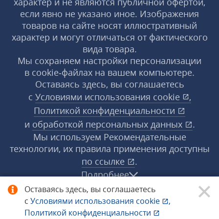
характер и не являются публичной офертой,
если явно не указано иное. Изображения
товаров на сайте носят иллюстративный
характер и могут отличаться от фактического
вида товара.
Мы сохраняем настройки персонализации
в cookie‑файлах на вашем компьютере.
Оставаясь здесь, вы соглашаетесь
с
Условиями использования
cookie
,
Политикой конфиденциальности
и
обработкой персональных данных
.
Мы используем Рекомендательные
технологии, их правила применения доступны
по ссылке
.
Подробнее
Оставаясь здесь, вы соглашаетесь
с
Условиями использования
cookie
,
© 1998−2026 «1С‑Рарус» ®. Все права
Политикой конфиденциальности
защищены.