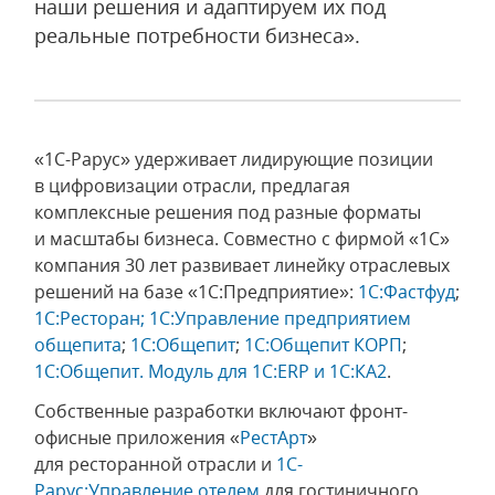
наши решения и адаптируем их под
реальные потребности бизнеса».
«1С-Рарус» удерживает лидирующие позиции
в цифровизации отрасли, предлагая
комплексные решения под разные форматы
и масштабы бизнеса. Cовместно с фирмой «1С»
компания 30 лет развивает линейку отраслевых
решений на базе «1С:Предприятие»:
1С:Фастфуд
;
1С:Ресторан;
1С:Управление предприятием
общепита
;
1С:Общепит
;
1С:Общепит КОРП
;
1С:Общепит. Модуль для 1С:ERP и 1С:КА2
.
Собственные разработки включают фронт-
офисные приложения «
РестАрт
»
для ресторанной отрасли и
1С-
Рарус:Управление отелем
для гостиничного