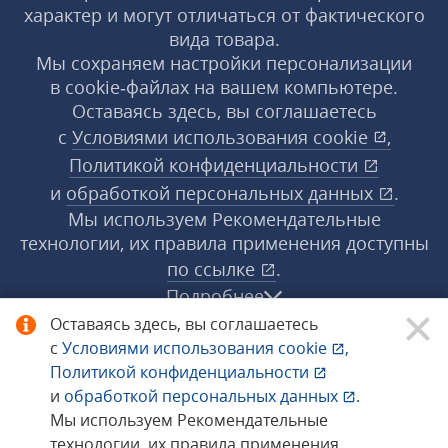
характер и могут отличаться от фактического
вида товара.
Мы сохраняем настройки персонализации
в cookie‑файлах на вашем компьютере.
Оставаясь здесь, вы соглашаетесь
с
Условиями использования
cookie
,
Политикой конфиденциальности
и
обработкой персональных данных
.
Мы используем Рекомендательные
технологии, их правила применения доступны
по ссылке
.
Подробнее
Оставаясь здесь, вы соглашаетесь
с
Условиями использования
cookie
,
© 1998−2026 «1С‑Рарус» ®. Все права
Политикой конфиденциальности
защищены.
и
обработкой персональных данных
.
Мы используем Рекомендательные
технологии, их правила применения