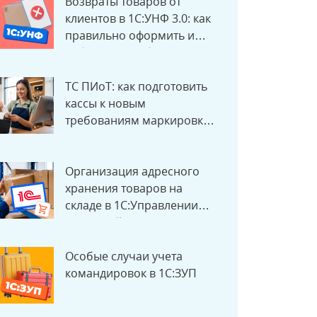
Возвраты товаров от
клиентов в 1С:УНФ 3.0: как
правильно оформить и
избежать ошибок
ТС ПИоТ: как подготовить
кассы к новым
требованиям маркировки с
1 июля 2026 года
Организация адресного
хранения товаров на
складе в 1С:Управлении
торговлей
Особые случаи учета
командировок в 1С:ЗУП