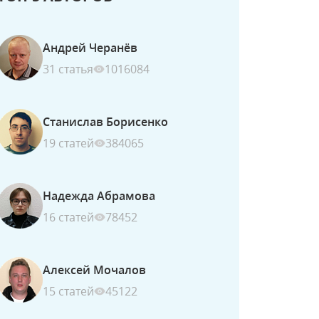
Андрей Черанёв
31 статья
1016084
Станислав Борисенко
19 статей
384065
Надежда Абрамова
16 статей
78452
Алексей Мочалов
15 статей
45122