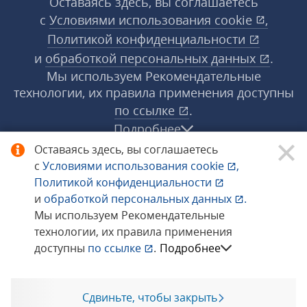
Оставаясь здесь, вы соглашаетесь
с
Условиями использования
cookie
,
Политикой конфиденциальности
и
обработкой персональных данных
.
Мы используем Рекомендательные
технологии, их правила применения доступны
по ссылке
.
Подробнее
Оставаясь здесь, вы соглашаетесь
с
Условиями использования
cookie
,
© 1998−2026 «1С‑Рарус» ®. Все права
Политикой конфиденциальности
защищены.
и
обработкой персональных данных
.
Мы используем Рекомендательные
технологии, их правила применения
Сообщить об ошибке
доступны
по ссылке
.
Подробнее
Сдвиньте, чтобы закрыть
Позвоните мне