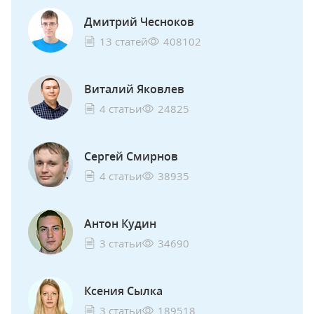
Дмитрий Чесноков
13 статей
408102
Виталий Яковлев
4 статьи
24825
Сергей Смирнов
4 статьи
38935
Антон Кудин
3 статьи
34690
Ксения Сылка
3 статьи
189518