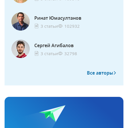
Ринат Юмасултанов
3 статьи
102932
Сергей Агибалов
3 статьи
32798
Все авторы