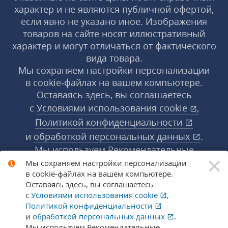
характер и не являются публичной офертой,
если явно не указано иное. Изображения
товаров на сайте носят иллюстративный
характер и могут отличаться от фактического
вида товара.
Мы сохраняем настройки персонализации
в cookie‑файлах на вашем компьютере.
Оставаясь здесь, вы соглашаетесь
с
Условиями использования
cookie
,
Политикой конфиденциальности
и
обработкой персональных данных
.
Мы используем Рекомендательные
×
технологии, их правила применения доступны
Мы сохраняем настройки персонализации
в cookie‑файлах на вашем компьютере.
по ссылке
.
Подробнее
Оставаясь здесь, вы соглашаетесь
с
Условиями использования
cookie
,
Политикой конфиденциальности
© 1998-2026 «1С‑Рарус» ®. Все права
и
обработкой персональных данных
.
защищены.
Мы используем Рекомендательные