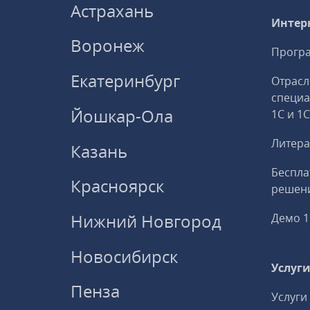
Астрахань
Интер
Воронеж
Програ
Екатеринбург
Отрасл
специ
Йошкар-Ола
1С и 1
Литера
Казань
Беспла
Красноярск
решени
Нижний Новгород
Демо 1
Новосибирск
Услуг
Пенза
Услуги