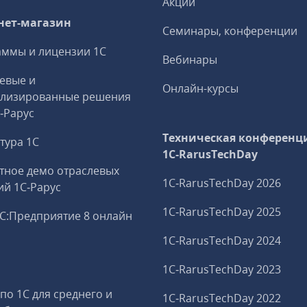
Акции
нет-магазин
Семинары, конференции
ммы и лицензии 1С
Вебинары
евые и
Онлайн-курсы
ализированные решения
С‑Рарус
Техническая конференц
тура 1С
1C‑RarusTechDay
тное демо отраслевых
1C‑RarusTechDay 2026
й 1С‑Рарус
1C‑RarusTechDay 2025
С:Предприятие 8 онлайн
1C‑RarusTechDay 2024
и
1C‑RarusTechDay 2023
 по 1С для среднего и
1C‑RarusTechDay 2022