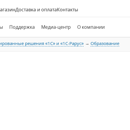
агазин
Доставка и оплата
Контакты
ы
Поддержка
Медиа-центр
О компании
ированные решения «1С» и «1С-Рарус»
Образование