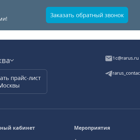
Заказать обратный звонок
ми!
1c@rarus.ru
ква
rarus_contac
ать прайс-лист
 Москвы
ный кабинет
Мероприятия