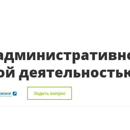
ля повышения
оты госструктур.
административн
ой деятельность
гионе
Задать вопрос