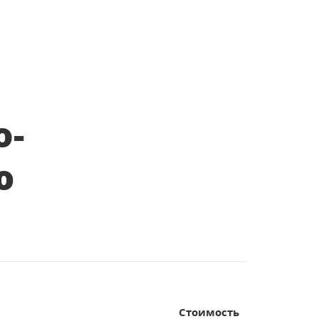
о-
ю
Стоимость