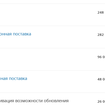
248 
ронная поставка
282 
а
96 0
ная поставка
48 0
тивация возможности обновления
26 0