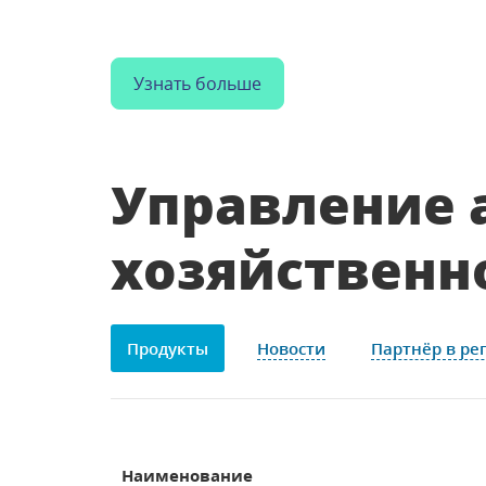
Внедряем современные технологии д
прозрачности, скорости и качества раб
Узнать больше
Управление 
хозяйственн
Продукты
Новости
Партнёр в ре
Наименование