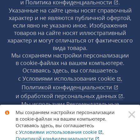
и
Политика конфиденциальности
.
Указанные на сайте цены носят справочный
характер и не являются публичной офертой,
если явно не указано иное. Изображения
товаров на сайте носят иллюстративный
характер и могут отличаться от фактического
вида товара.
Мы сохраняем настройки персонализации
в cookie‑файлах на вашем компьютере.
Оставаясь здесь, вы соглашаетесь
с
Условиями использования
cookie
,
Политикой конфиденциальности
и
обработкой персональных данных
.
Мы используем Рекомендательные
×
технологии, их правила применения доступны
Мы сохраняем настройки персонализации
в cookie‑файлах на вашем компьютере.
по ссылке
.
Подробнее
Оставаясь здесь, вы соглашаетесь
с
Условиями использования
cookie
,
Политикой конфиденциальности