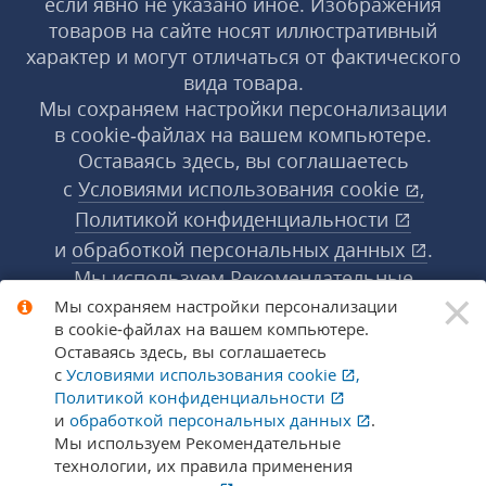
если явно не указано иное. Изображения
товаров на сайте носят иллюстративный
характер и могут отличаться от фактического
вида товара.
Мы сохраняем настройки персонализации
в cookie‑файлах на вашем компьютере.
Оставаясь здесь, вы соглашаетесь
с
Условиями использования
cookie
,
Политикой конфиденциальности
и
обработкой персональных данных
.
Мы используем Рекомендательные
×
технологии, их правила применения доступны
Мы сохраняем настройки персонализации
в cookie‑файлах на вашем компьютере.
по ссылке
.
Подробнее
Оставаясь здесь, вы соглашаетесь
с
Условиями использования
cookie
,
Политикой конфиденциальности
© 1998-2026 «1С‑Рарус» ®. Все права
и
обработкой персональных данных
.
защищены.
Мы используем Рекомендательные
технологии, их правила применения