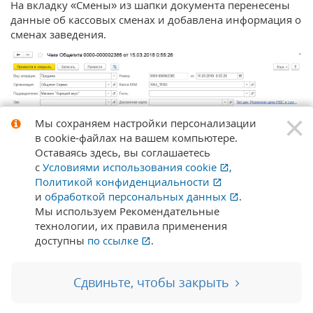
На вкладку «Смены» из шапки документа перенесены
данные об кассовых сменах и добавлена информация о
сменах заведения.
×
Мы сохраняем настройки персонализации
в cookie‑файлах на вашем компьютере.
Оставаясь здесь, вы соглашаетесь
с
Условиями использования
cookie
,
Отчет «Анализ продаж по Чекам
Политикой конфиденциальности
и
обработкой персональных данных
.
Общепита»
Мы используем Рекомендательные
технологии, их правила применения
В настройках отчета на вкладке «Показатели» добавлен
доступны
по ссылке
.
показатель «Сумма скидок».
Сдвиньте, чтобы закрыть