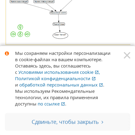
×
Мы сохраняем настройки персонализации
Добавлен документ «Бракераж продукции», который
в cookie‑файлах на вашем компьютере.
позволяет фиксировать бракераж произведенной
Оставаясь здесь, вы соглашаетесь
продукции в соответствии с методологией HACCP,
с
Условиями использования
cookie
,
содержит информацию о датах изготовления и
Политикой конфиденциальности
бракеража, данные о продукции, результаты
и
обработкой персональных данных
.
органолептической оценки и решение о допуске
Мы используем Рекомендательные
продукции к реализации. Документ можно заполнить
технологии, их правила применения
на основании документов «План-меню» и «Выпуск
доступны
по ссылке
.
блюд».
Сдвиньте, чтобы закрыть